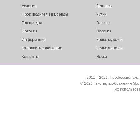
Условия
Леггинсы
Производители и Бренды
Чулки
Топ продаж
Гольфы
Новости
Носочки
Информация
Бельё мужское
Отправить сообщение
Бельё женское
Контакты
Носки
2011 – 2026, Профессиональн
© 2026 Тексты, изображения (ф
Их использов