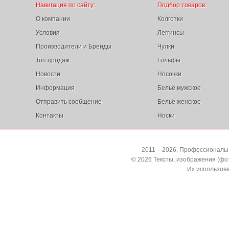
Навигация по сайту:
Подбор товаров:
О компании
Колготки
Условия
Леггинсы
Производители и Бренды
Чулки
Топ продаж
Гольфы
Новости
Носочки
Информация
Бельё мужское
Отправить сообщение
Бельё женское
Контакты
Носки
2011 – 2026, Профессиональн
© 2026 Тексты, изображения (ф
Их использов