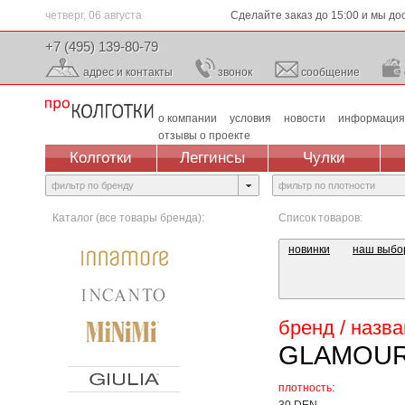
четверг, 06 августа
Сделайте заказ до 15:00 и мы до
+7 (495) 139-80-79
адрес и контакты
звонок
сообщение
о компании
условия
новости
информация
отзывы о проекте
Колготки
Леггинсы
Чулки
фильтр по бренду
фильтр по плотности
Каталог (все товары бренда):
Список товаров:
новинки
наш выбо
бренд / назв
GLAMOU
плотность: