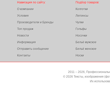
Навигация по сайту:
Подбор товаров:
О компании
Колготки
Условия
Леггинсы
Производители и Бренды
Чулки
Топ продаж
Гольфы
Новости
Носочки
Информация
Бельё мужское
Отправить сообщение
Бельё женское
Контакты
Носки
2011 – 2026, Профессиональн
© 2026 Тексты, изображения (ф
Их использов