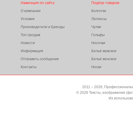
Навигация по сайту:
Подбор товаров:
О компании
Колготки
Условия
Леггинсы
Производители и Бренды
Чулки
Топ продаж
Гольфы
Новости
Носочки
Информация
Бельё мужское
Отправить сообщение
Бельё женское
Контакты
Носки
2011 – 2026, Профессиональн
© 2026 Тексты, изображения (ф
Их использов