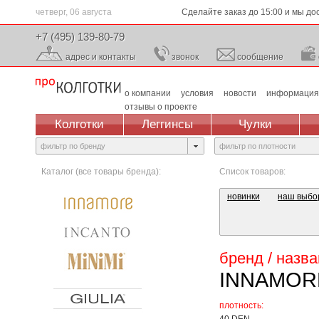
четверг, 06 августа
Сделайте заказ до 15:00 и мы дос
+7 (495) 139-80-79
адрес и контакты
звонок
сообщение
о компании
условия
новости
информация
отзывы о проекте
Колготки
Леггинсы
Чулки
фильтр по бренду
фильтр по плотности
Каталог (все товары бренда):
Список товаров:
новинки
наш выбо
бренд / назв
INNAMOR
плотность: